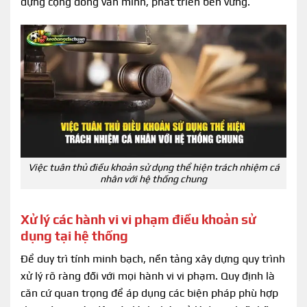
dựng cộng đồng văn minh, phát triển bền vững.
Việc tuân thủ điều khoản sử dụng thể hiện trách nhiệm cá
nhân với hệ thống chung
Xử lý các hành vi vi phạm điều khoản sử
dụng tại hệ thống
Để duy trì tính minh bạch, nền tảng xây dựng quy trình
xử lý rõ ràng đối với mọi hành vi vi phạm. Quy định là
căn cứ quan trọng để áp dụng các biện pháp phù hợp