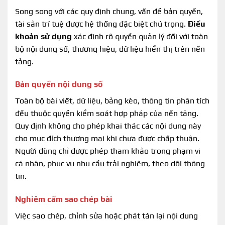
Song song với các quy định chung, vấn đề bản quyền,
tài sản trí tuệ được hệ thống đặc biệt chú trọng.
Điều
khoản sử dụng
xác định rõ quyền quản lý đối với toàn
bộ nội dung số, thương hiệu, dữ liệu hiển thị trên nền
tảng.
Bản quyền nội dung số
Toàn bộ bài viết, dữ liệu, bảng kèo, thông tin phân tích
đều thuộc quyền kiểm soát hợp pháp của nền tảng.
Quy định không cho phép khai thác các nội dung này
cho mục đích thương mại khi chưa được chấp thuận.
Người dùng chỉ được phép tham khảo trong phạm vi
cá nhân, phục vụ nhu cầu trải nghiệm, theo dõi thông
tin.
Nghiêm cấm sao chép bài
Việc sao chép, chỉnh sửa hoặc phát tán lại nội dung