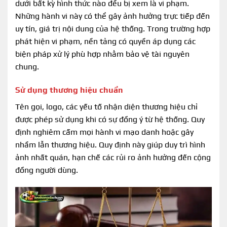
dưới bất kỳ hình thức nào đều bị xem là vi phạm.
Những hành vi này có thể gây ảnh hưởng trực tiếp đến
uy tín, giá trị nội dung của hệ thống. Trong trường hợp
phát hiện vi phạm, nền tảng có quyền áp dụng các
biện pháp xử lý phù hợp nhằm bảo vệ tài nguyên
chung.
Sử dụng thương hiệu chuẩn
Tên gọi, logo, các yếu tố nhận diện thương hiệu chỉ
được phép sử dụng khi có sự đồng ý từ hệ thống. Quy
định nghiêm cấm mọi hành vi mạo danh hoặc gây
nhầm lẫn thương hiệu. Quy định này giúp duy trì hình
ảnh nhất quán, hạn chế các rủi ro ảnh hưởng đến cộng
đồng người dùng.